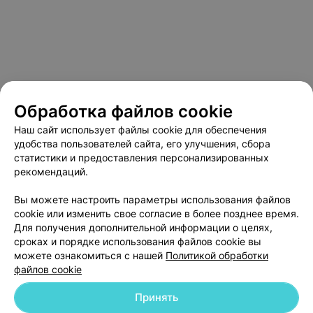
Обработка файлов cookie
Наш сайт использует файлы cookie для обеспечения
удобства пользователей сайта, его улучшения, сбора
статистики и предоставления персонализированных
рекомендаций.
О проекте
Новости проекта
Размещение рекламы
Вы можете настроить параметры использования файлов
cookie или изменить свое согласие в более позднее время.
Медицинский маркетинг
Публичный договор
Для получения дополнительной информации о целях,
Пользовательское соглашение
Способы оплаты
сроках и порядке использования файлов cookie вы
можете ознакомиться с нашей
Политикой обработки
Вакансии
Партнеры
файлов cookie
Написать руководителю 103.by
Написать в поддержку
Принять