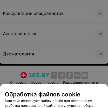
Консультации специалистов
Анестезиология
Дерматология
О проекте
Новости проекта
Размещение рекламы
Медицинский маркетинг
Публичный договор
Обработка файлов cookie
Пользовательское соглашение
Способы оплаты
Наш сайт использует файлы cookie для обеспечения
Вакансии
Партнеры
удобства пользователей сайта, его улучшения, сбора