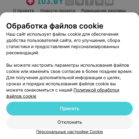
О проекте
Новости проекта
Размещение рекламы
Медицинский маркетинг
Публичный договор
Обработка файлов cookie
Пользовательское соглашение
Способы оплаты
Наш сайт использует файлы cookie для обеспечения
Вакансии
Партнеры
удобства пользователей сайта, его улучшения, сбора
Написать руководителю 103.by
статистики и предоставления персонализированных
рекомендаций.
Написать в поддержку
Персональные настройки cookie
Вы можете настроить параметры использования файлов
cookie или изменить свое согласие в более позднее время.
Обработка персональных данных
Для получения дополнительной информации о целях,
сроках и порядке использования файлов cookie вы
можете ознакомиться с нашей
Политикой обработки
файлов cookie
Принять
© 2026 ООО «Артокс Лаб», УНП 191700409
| 220012, Республика Беларусь,
г. Минск, улица Толбухина, 2, пом. 16 | help@103.by
Отклонить
Персональные настройки Cookie
Служба поддержки
+375 291212755