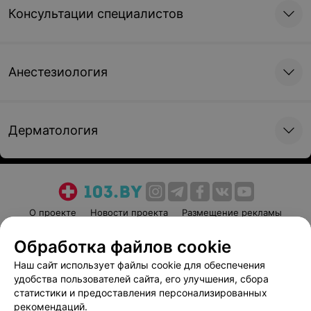
Консультации специалистов
Анестезиология
Дерматология
О проекте
Новости проекта
Размещение рекламы
Медицинский маркетинг
Публичный договор
Обработка файлов cookie
Пользовательское соглашение
Способы оплаты
Наш сайт использует файлы cookie для обеспечения
Вакансии
Партнеры
удобства пользователей сайта, его улучшения, сбора
Написать руководителю 103.by
статистики и предоставления персонализированных
рекомендаций.
Написать в поддержку