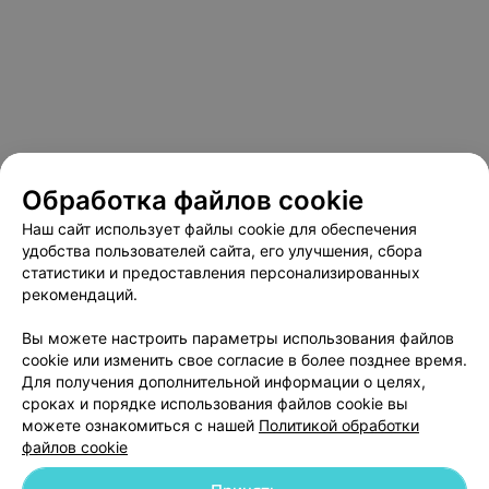
Обработка файлов cookie
Наш сайт использует файлы cookie для обеспечения
удобства пользователей сайта, его улучшения, сбора
статистики и предоставления персонализированных
рекомендаций.
О проекте
Новости проекта
Размещение рекламы
Вы можете настроить параметры использования файлов
Медицинский маркетинг
Публичный договор
cookie или изменить свое согласие в более позднее время.
Пользовательское соглашение
Способы оплаты
Для получения дополнительной информации о целях,
сроках и порядке использования файлов cookie вы
Вакансии
Партнеры
можете ознакомиться с нашей
Политикой обработки
Написать руководителю 103.by
файлов cookie
Написать в поддержку