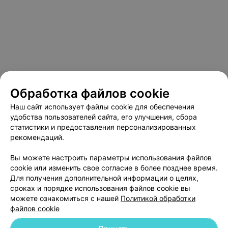
Обработка файлов cookie
Наш сайт использует файлы cookie для обеспечения
удобства пользователей сайта, его улучшения, сбора
статистики и предоставления персонализированных
рекомендаций.
О проекте
Новости проекта
Размещение рекламы
Вы можете настроить параметры использования файлов
Медицинский маркетинг
Публичный договор
cookie или изменить свое согласие в более позднее время.
Пользовательское соглашение
Способы оплаты
Для получения дополнительной информации о целях,
сроках и порядке использования файлов cookie вы
Вакансии
Партнеры
можете ознакомиться с нашей
Политикой обработки
Написать руководителю 103.by
файлов cookie
Написать в поддержку