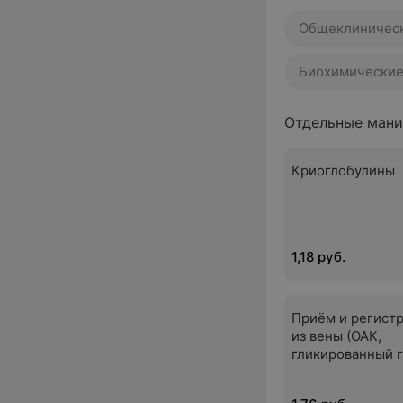
Общеклиническ
Биохимические
Отдельные мани
Криоглобулины
1,18 руб.
Приём и регист
из вены (ОАК,
гликированный 