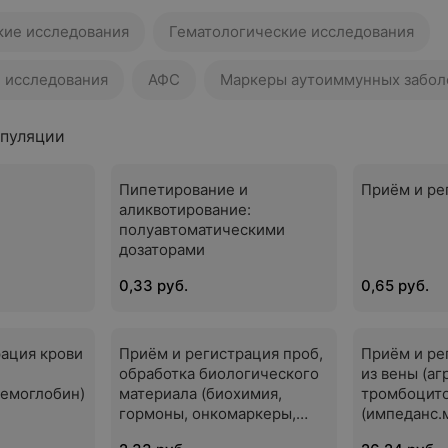
ие исследования
Гематологические исследования
 исследования
АФС
Маркеры аутоиммунных забол
пуляции
Пипетирование и
Приём и ре
аликвотирование:
полуавтоматическими
дозаторами
0,33 руб.
0,65 руб.
рация крови
Приём и регистрация проб,
Приём и ре
обработка биологического
из вены (аг
гемоглобин)
материала (биохимия,
тромбоцит
гормоны, онкомаркеры,
(импеданс.
маркеры аутоиммунных