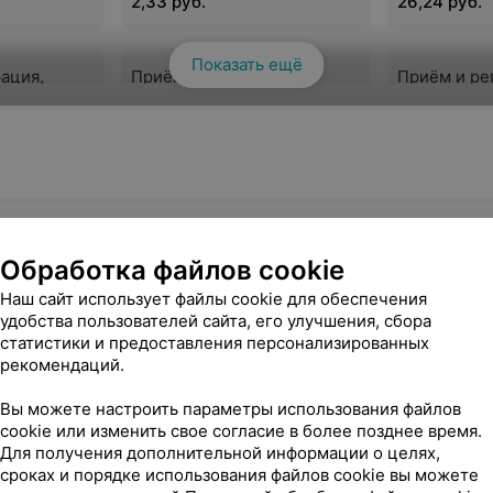
2,33 руб.
26,24 руб.
заболеваний, маркеры
гепатитов)
Показать ещё
Смотреть все
ация,
Приём и регистрация,
Приём и ре
 из вены
обработка крови из вены
обработка 
мбоцитов
(иммунограмма)
материала 
факторы ге
3,68 руб.
2,54 руб.
ация проб,
Взятие крови венозной у
Взятие кро
Обработка файлов cookie
 из вены
одного пациента в первую
одного пац
Наш сайт использует файлы cookie для обеспечения
или одну пробирку
последующ
удобства пользователей сайта, его улучшения, сбора
2,04 руб.
0,31 руб.
статистики и предоставления персонализированных
рекомендаций.
Вы можете настроить параметры использования файлов
ультатов
Регистрация результатов
cookie или изменить свое согласие в более позднее время.
 журналы
исследований в журналы
Для получения дополнительной информации о целях,
ЛИС:
регистрации, в ЛИС:
сроках и порядке использования файлов cookie вы можете
ванная
автоматизированная