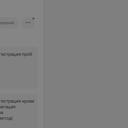
еваний
гистрация проб
гистрация крови
регация
ов
метод)