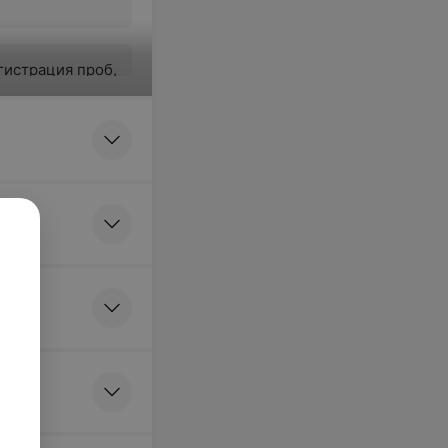
гистрация проб,
биологического
(коагулограмма,
мостаза, АФС)
ви венозной у
иента в
ую пробирку