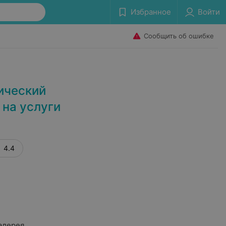
Избранное
Войти
Сообщить об ошибке
ический
 на услуги
4.4
алерея