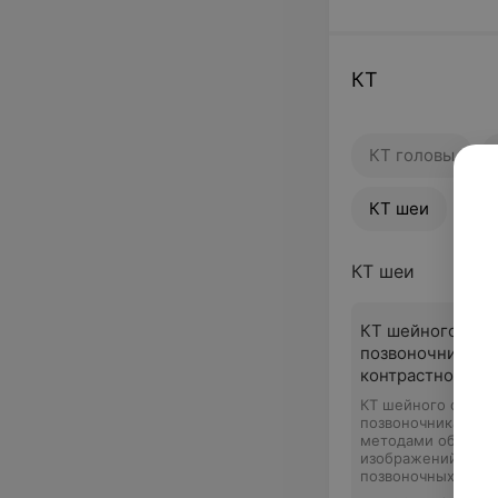
КТ
КТ головы
КТ шеи
Пр
КТ шеи
КТ шейного отд
позвоночника бе
контрастного ус
КТ шейного отдел
позвоночника со 
методами обработ
изображений (в то
позвоночных сегме
сегментов), костей