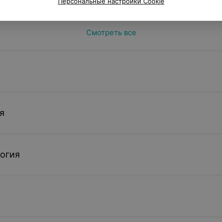
Персональные настройки Cookie
усиления на
мпьютерных
иральной
хнологией
Смотреть все
ыше 32
я
огия