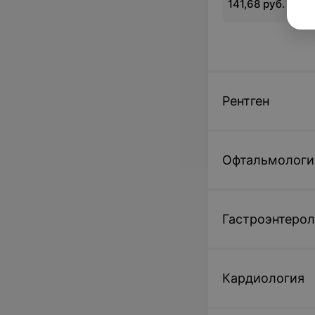
141,68 руб.
без контрастного 
рентгеновских ко
томографах со сп
многосрезовой те
сканирования (св
срезов)
Рентген
Офтальмологи
Гастроэнтерол
Кардиология