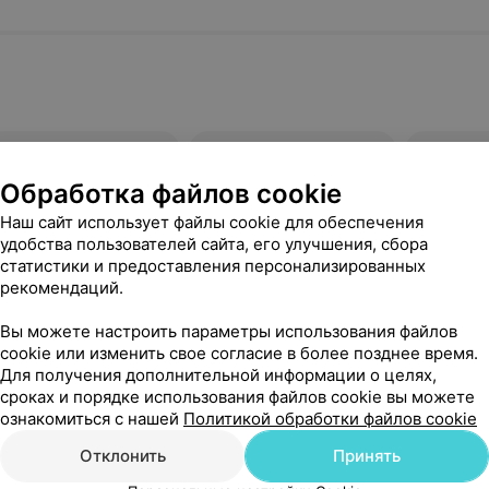
КТ грудной полости
КТ брюшной полости
КТ кост
Обработка файлов cookie
очие услуги
Наш сайт использует файлы cookie для обеспечения
удобства пользователей сайта, его улучшения, сбора
статистики и предоставления персонализированных
рекомендаций.
ела
Вы можете настроить параметры использования файлов
з
cookie или изменить свое согласие в более позднее время.
иления
Для получения дополнительной информации о целях,
сроках и порядке использования файлов cookie вы можете
а
специальными
ознакомиться с нашей
Политикой обработки файлов cookie
ки
м числе РКТ
Отклонить
Принять
нтов (7
 и суставов)