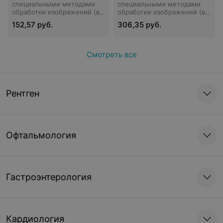
специальными методами
специальными методами
обработки изображений (в
обработки изображений (в
том числе позвоночных
том числе РКТ костей и
152,57 руб.
306,35 руб.
сегментов (10 сегментов)
суставов, ангиография,
без контрастного усиления
позвоночных сегментов (10
на рентгеновских
сегментов) с болюсным
компьютерных томографах
введением контрастного
Смотреть все
со спиральной
вещества КТА (контрастное
многосрезовой технологией
вещество не включено в
сканирования (свыше 32
стоимость и оплачивается
срезов)
пациентом дополнительно)
на рентгеновских
Рентген
компьютерных томографах
со спиральной
многосрезовой технологией
сканирования (свыше 32
срезов)
Офтальмология
Гастроэнтерология
Кардиология