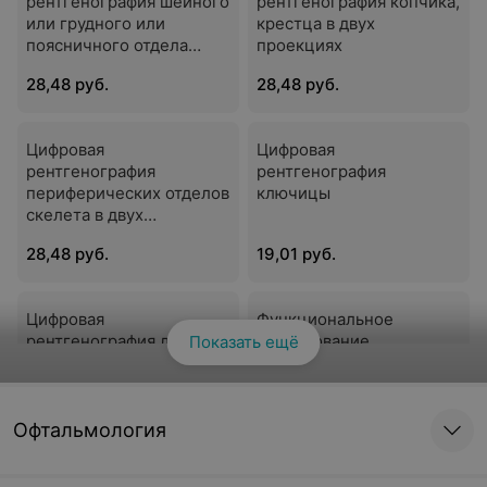
рентгенография шейного
рентгенография копчика,
или грудного или
крестца в двух
поясничного отдела
проекциях
позвоночника в двух
28,48 руб.
28,48 руб.
проекциях
Цифровая
Цифровая
рентгенография
рентгенография
периферических отделов
ключицы
скелета в двух
проекциях
28,48 руб.
19,01 руб.
Цифровая
Функциональное
рентгенография лопатки
исследование
Показать ещё
Смотреть все
в двух проекциях
позвоночника
28,48 руб.
37,95 руб.
Офтальмология
Цифровая