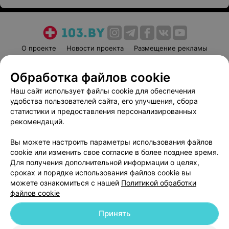
О проекте
Новости проекта
Размещение рекламы
Медицинский маркетинг
Публичный договор
Обработка файлов cookie
Пользовательское соглашение
Способы оплаты
Наш сайт использует файлы cookie для обеспечения
Вакансии
Партнеры
удобства пользователей сайта, его улучшения, сбора
Написать руководителю 103.by
статистики и предоставления персонализированных
Написать в поддержку
рекомендаций.
Персональные настройки cookie
Вы можете настроить параметры использования файлов
Обработка персональных данных
cookie или изменить свое согласие в более позднее время.
Для получения дополнительной информации о целях,
сроках и порядке использования файлов cookie вы
можете ознакомиться с нашей
Политикой обработки
файлов cookie
Принять
© 2026 ООО «Артокс Лаб», УНП 191700409
| 220012, Республика Беларусь,