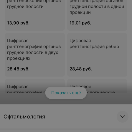
рентгеноскопия органов
рентгенография органов
грудной полости
грудной полости в одной
проекции
13,90 руб.
19,01 руб.
Цифровая
Цифровая
рентгенография органов
рентгенография ребер
грудной полости в двух
проекциях
28,48 руб.
28,48 руб.
Цифровая
Цифровое
рентгенография грудины
рентгенологическое
Показать ещё
Смотреть все
исследование костно-
суставной системы:
рентгенография обеих
47,42 руб.
37,95 руб.
ключиц и ребер
Офтальмология