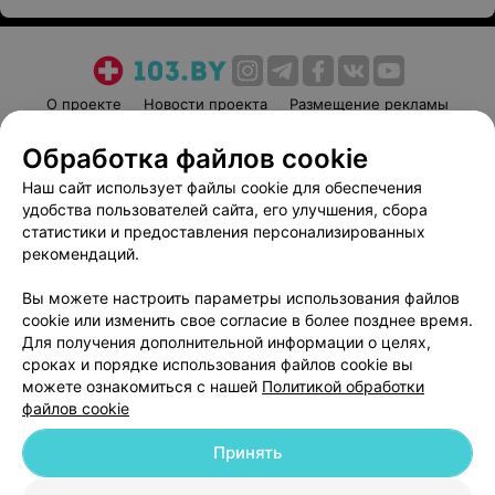
О проекте
Новости проекта
Размещение рекламы
Медицинский маркетинг
Публичный договор
Обработка файлов cookie
Пользовательское соглашение
Способы оплаты
Наш сайт использует файлы cookie для обеспечения
Вакансии
Партнеры
удобства пользователей сайта, его улучшения, сбора
Написать руководителю 103.by
статистики и предоставления персонализированных
рекомендаций.
Написать в поддержку
Персональные настройки cookie
Вы можете настроить параметры использования файлов
cookie или изменить свое согласие в более позднее время.
Обработка персональных данных
Для получения дополнительной информации о целях,
сроках и порядке использования файлов cookie вы
можете ознакомиться с нашей
Политикой обработки
файлов cookie
Принять
© 2026 ООО «Артокс Лаб», УНП 191700409
| 220012, Республика Беларусь,