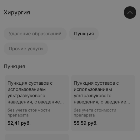
Хирургия
Удаление образований
Пункция
Прочие услуги
Пункция
Пункция суставов с
Пункция суставов с
использованием
использованием
ультразвукового
ультразвукового
наведения, с введением
наведения, с введением
лекарственного
лекарственного
без учета стоимости
без учета стоимости
средства внутрисуставно
средства внутрисуставно
препарата
препарата
(суставы: коленные или
(суставы: тазобедренные
52,41 руб.
55,59 руб.
голеностопные или
или плечевые, 1 сустав)
плечевые (вращательная
манжета плечевого