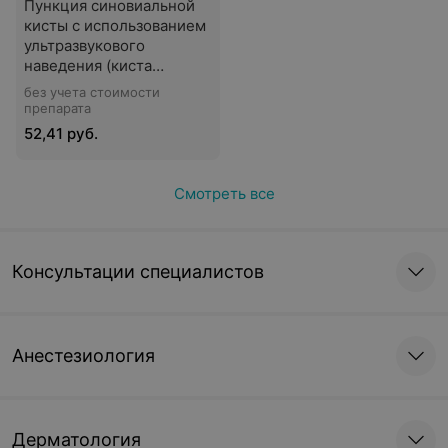
Пункция синовиальной
сустава), 1 сустав)
кисты с использованием
ультразвукового
наведения (киста
Бейкера) в хирургии
без учета стоимости
препарата
52,41 руб.
Смотреть все
Консультации специалистов
Анестезиология
Дерматология