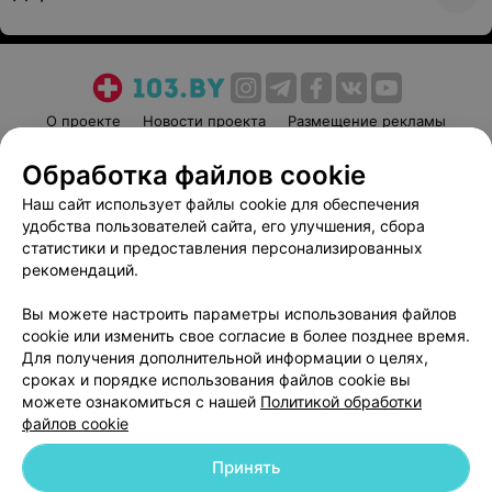
О проекте
Новости проекта
Размещение рекламы
Медицинский маркетинг
Публичный договор
Обработка файлов cookie
Пользовательское соглашение
Способы оплаты
Наш сайт использует файлы cookie для обеспечения
Вакансии
Партнеры
удобства пользователей сайта, его улучшения, сбора
Написать руководителю 103.by
статистики и предоставления персонализированных
рекомендаций.
Написать в поддержку
Персональные настройки cookie
Вы можете настроить параметры использования файлов
cookie или изменить свое согласие в более позднее время.
Обработка персональных данных
Для получения дополнительной информации о целях,
сроках и порядке использования файлов cookie вы
можете ознакомиться с нашей
Политикой обработки
файлов cookie
Принять
© 2026 ООО «Артокс Лаб», УНП 191700409
| 220012, Республика Беларусь,