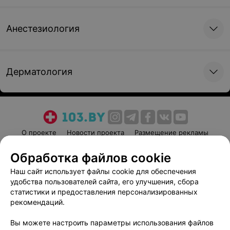
Анестезиология
Дерматология
О проекте
Новости проекта
Размещение рекламы
Медицинский маркетинг
Публичный договор
Обработка файлов cookie
Пользовательское соглашение
Способы оплаты
Наш сайт использует файлы cookie для обеспечения
Вакансии
Партнеры
удобства пользователей сайта, его улучшения, сбора
Написать руководителю 103.by
статистики и предоставления персонализированных
рекомендаций.
Написать в поддержку
Персональные настройки cookie
Вы можете настроить параметры использования файлов