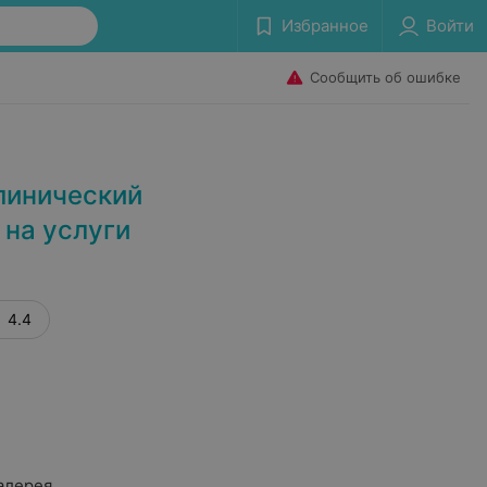
Избранное
Войти
Сообщить об ошибке
линический
 на услуги
4.4
алерея