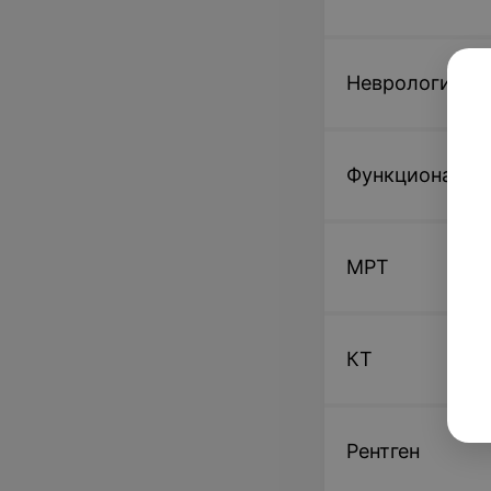
Неврология
Функциональн
МРТ
КТ
Рентген