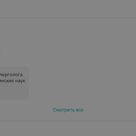
лерголога
инских наук
Смотреть все