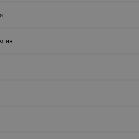
я
огия