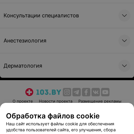
Консультации специалистов
Анестезиология
Дерматология
О проекте
Новости проекта
Размещение рекламы
Медицинский маркетинг
Публичный договор
Обработка файлов cookie
Пользовательское соглашение
Способы оплаты
Наш сайт использует файлы cookie для обеспечения
Вакансии
Партнеры
удобства пользователей сайта, его улучшения, сбора