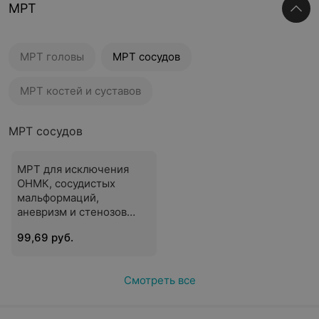
МРТ
МРТ головы
МРТ сосудов
МРТ костей и суставов
МРТ сосудов
МРТ для исключения
ОНМК, сосудистых
мальформаций,
аневризм и стенозов
магистральных
99,69 руб.
интракраниальных
сосудов
Смотреть все