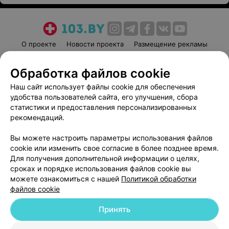
О проекте
Новости проекта
Размещение рекламы
Медицинский маркетинг
Публичный договор
Обработка файлов cookie
Пользовательское соглашение
Способы оплаты
Наш сайт использует файлы cookie для обеспечения
Вакансии
Партнеры
удобства пользователей сайта, его улучшения, сбора
Написать руководителю 103.by
статистики и предоставления персонализированных
Написать в поддержку
рекомендаций.
Персональные настройки cookie
Вы можете настроить параметры использования файлов
Обработка персональных данных
cookie или изменить свое согласие в более позднее время.
Для получения дополнительной информации о целях,
сроках и порядке использования файлов cookie вы
можете ознакомиться с нашей
Политикой обработки
файлов cookie
Принять
© 2026 ООО «Артокс Лаб», УНП 191700409
| 220012, Республика Беларусь,
г. Минск, улица Толбухина, 2, пом. 16 | help@103.by