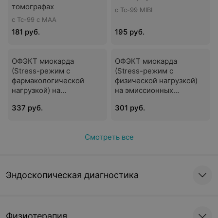
томографах
с Тс-99 MIBI
с Тс-99 с МАА
181 руб.
195 руб.
OФЭКТ миокарда
OФЭКТ миокарда
(Stress-режим c
(Stress-режим c
фармакологической
физической нагрузкой)
нагрузкой) на
на эмиссионных
эмиссионных
томографах
337 руб.
301 руб.
томографах
Смотреть все
Эндоскопическая диагностика
Физиотерапия