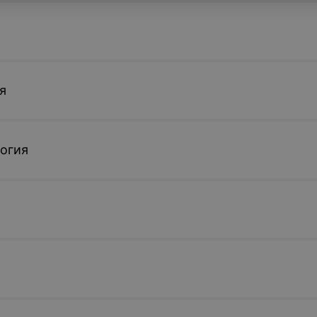
я
огия