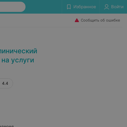
Избранное
Войти
Сообщить об ошибке
линический
 на услуги
4.4
алерея