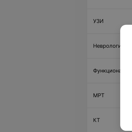
УЗИ
Неврология
Функциональн
МРТ
КТ