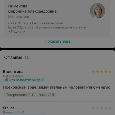
Артросонография дистальных отделов верхних и
Пименова
Вероника Александровна
нижних конечностей с осмотром сухожильно-
Нет отзывов
связочного аппарата, синовиальных заворотов
суставов
Стаж 31 год
•
Высшая категория
Врач УЗД • Врач функциональной диагностики
• Педиатр
УЗИ лимфатических узлов
Показать ещё
УЗИ брахиоцефальных сосудов, артерий и вен
УЗИ сосудов, артерий и вен верхних и нижних
конечностей
Отзывы
10
Валентина
5 июля 2024
Отзыв подтвержден
Прекрасный врач, замечательный человек! Рекомендую.
Татарникова Т. Л. - Врач УЗД
Ольга
8 марта 2024