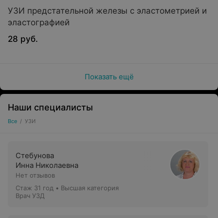
УЗИ предстательной железы с эластометрией и
В нашем центре можно пройти следующие виды
эластографией
ультразвукового исследования:
28 руб.
УЗИ органов брюшной полости и почек
Эластометрия
Показать ещё
УЗИ щитовидной железы
УЗИ молочных желез
Наши специалисты
УЗИ органов малого таза
Все
/
УЗИ
УЗИ предстательной железы
УЗИ органов мошонки
Стебунова
УЗИ слюнных желез
Инна Николаевна
Нет отзывов
УЗИ суставов
Стаж 31 год
•
Высшая категория
УЗИ нервных стволов
Врач УЗД
УЗИ мягких тканей