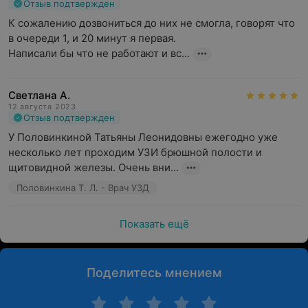
Отзыв подтвержден
К сожалению дозвониться до них не смогла, говорят что 
в очереди 1, и 20 минут я первая.

Написали бы что не работают и вс...
Эхокардиография (УЗИ сердца)
Светлана А.
Эхокардиография (УЗИ сердца) — это неинвазивный
12 августа 2023
Отзыв подтвержден
способ диагностики кардиологических заболеваний,
который не занимает много времени, но может дать
У Половинкиной Татьяны Леонидовны ежегодно уже 
точную картину состояния внутреннего органа.
несколько лет проходим УЗИ брюшной полости и 
щитовидной железы. Очень вни...
УЗИ сердца рекомендуется проходить при наличии
Половинкина Т. Л. - Врач УЗД
следующих симптомов:
Показать ещё
боль в области сердца
нарушение ритма сердца
врожденные пороки сердца
Поделитесь мнением
изменение в кардиограмме