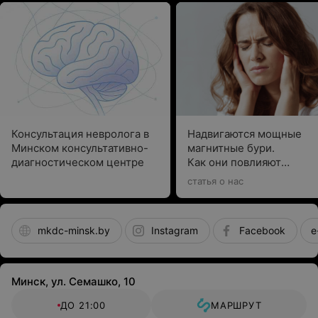
Консультация невролога в
Надвигаются мощные
Минском консультативно-
магнитные бури.
диагностическом центре
Как они повлияют
на наше здоровье?
статья о нас
mkdc-minsk.by
Instagram
Facebook
e
Минск, ул. Семашко, 10
ДО 21:00
МАРШРУТ