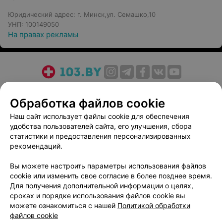
Юридический адрес: г. Минск,ул. Семашко,10
УНП: 100149050
На правах рекламы
О проекте
Новости проекта
Размещение рекламы
Обработка файлов cookie
Медицинский маркетинг
Публичный договор
Пользовательское соглашение
Способы оплаты
Наш сайт использует файлы cookie для обеспечения
удобства пользователей сайта, его улучшения, сбора
Вакансии
Партнеры
статистики и предоставления персонализированных
Написать руководителю 103.by
рекомендаций.
Написать в поддержку
Вы можете настроить параметры использования файлов
Персональные настройки cookie
cookie или изменить свое согласие в более позднее время.
Обработка персональных данных
Для получения дополнительной информации о целях,
сроках и порядке использования файлов cookie вы
можете ознакомиться с нашей
Политикой обработки
файлов cookie